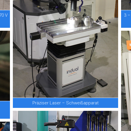
70 V
3 –
Präziser Laser – Schweißapparat