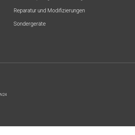
Reparatur und Modifizierungen
Sondergeräte
N24
English
(
Englisch
)
Deutsch
Polski
(
Polnisch
)