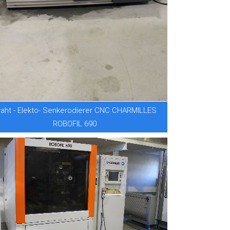
raht - Elekto- Senkerodierer CNC CHARMILLES
ROBOFIL 690